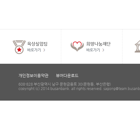
육상실업팀
희망나눔재단
바로가기
바로가기
개인정보이용약관
뷰어다운로드
608-828 부산광역시 남구 문현금융로 30(문현동, 부산은행)
copyright (c) 2014 busanbank. all rights reserved.
sagong@team.busanba