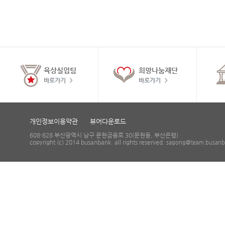
육상실업팀
희망나눔재단
바로가기
바로가기
개인정보이용약관
뷰어다운로드
608-828 부산광역시 남구 문현금융로 30(문현동, 부산은행)
copyright (c) 2014 busanbank. all rights reserved.
sagong@team.busanba